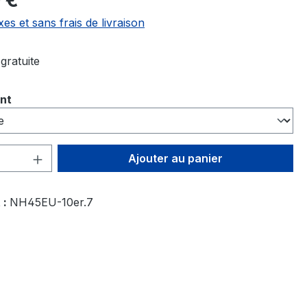
 €
xes et sans frais de livraison
gratuite
ez
nt
 de produit : Entrez la quantité souhai
Ajouter au panier
 :
NH45EU-10er.7