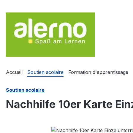
sser au contenu principal
Passer à la recherche
Passer à la navigation principale
Accueil
Soutien scolaire
Formation d'apprentissage
Soutien scolaire
Nachhilfe 10er Karte Ein
Ignorer la galerie d'images