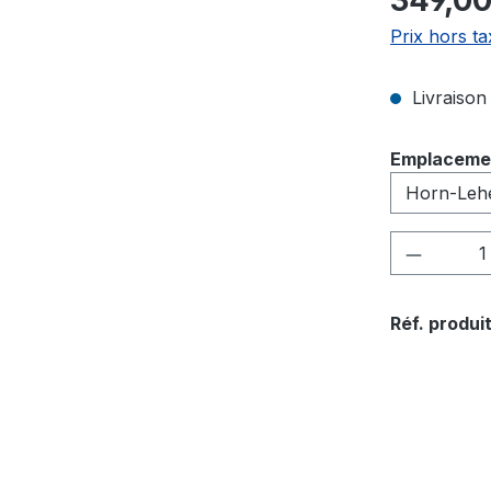
349,00
Prix hors ta
Livraison 
Sélectionn
Emplaceme
Quantité
Réf. produit