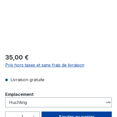
Prix régulier :
35,00 €
Prix hors taxes et sans frais de livraison
Livraison gratuite
Sélectionnez
Emplacement
Quantité de produit : Entrez la quantité
Ajouter au panier