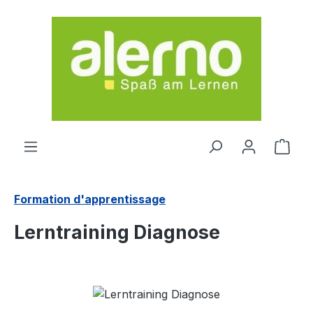
Passer au contenu principal
Le p
Formation d'apprentissage
Lerntraining Diagnose
Ignorer la galerie d'images