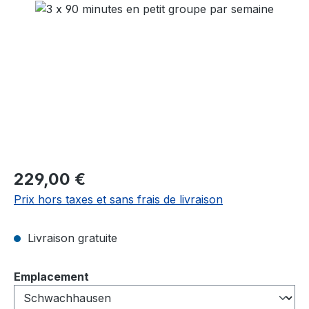
Ignorer la galerie d'images
Prix régulier :
229,00 €
Prix hors taxes et sans frais de livraison
Livraison gratuite
Sélectionnez
Emplacement