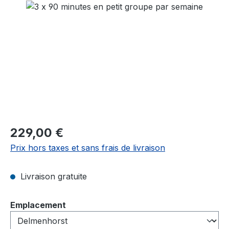
Ignorer la galerie d'images
Prix régulier :
229,00 €
Prix hors taxes et sans frais de livraison
Livraison gratuite
Sélectionnez
Emplacement