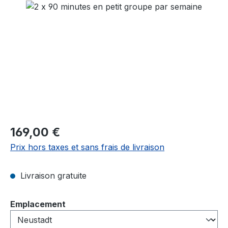
Ignorer la galerie d'images
Prix régulier :
169,00 €
Prix hors taxes et sans frais de livraison
Livraison gratuite
Sélectionnez
Emplacement