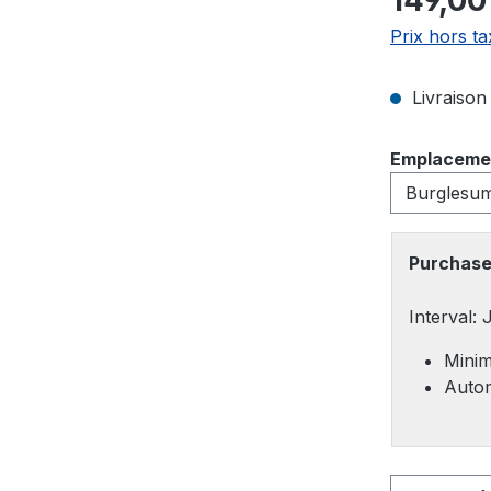
149,00
Prix hors ta
Livraison 
Sélectionn
Emplaceme
Purchase
Interval:
Minim
Autom