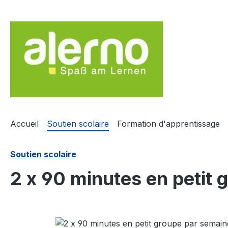
sser au contenu principal
Passer à la recherche
Passer à la navigation principale
Accueil
Soutien scolaire
Formation d'apprentissage
Soutien scolaire
2 x 90 minutes en petit
Ignorer la galerie d'images