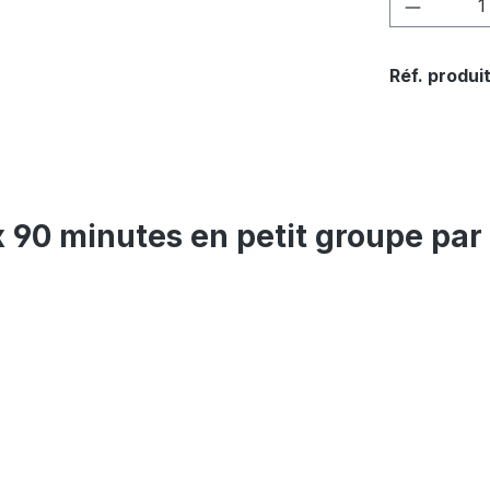
Quantité
Réf. produit
 x 90 minutes en petit groupe pa