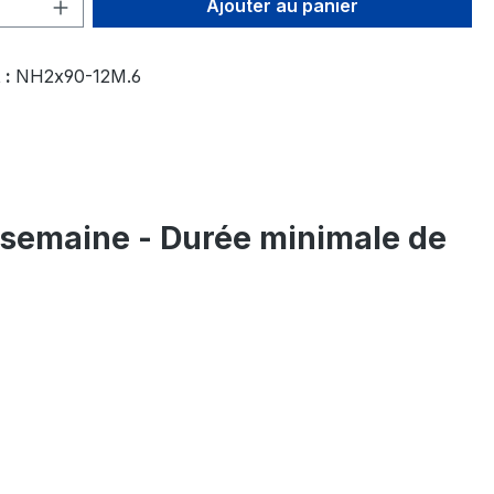
 de produit : Entrez la quantité souhai
Ajouter au panier
 :
NH2x90-12M.6
r semaine - Durée minimale de