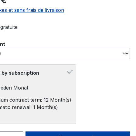
 €
xes et sans frais de livraison
gratuite
ez
nt
 by subscription
 Jeden Monat
um contract term: 12 Month(s)
atic renewal: 1 Month(s)