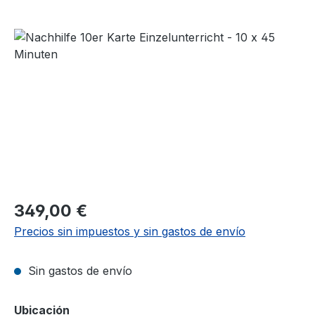
Omitir galería de imágenes
Precio normal:
349,00 €
Precios sin impuestos y sin gastos de envío
Sin gastos de envío
Seleccione
Ubicación