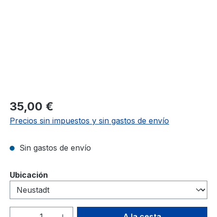
Precio normal:
35,00 €
Precios sin impuestos y sin gastos de envío
Sin gastos de envío
Seleccione
Ubicación
Cantidad del producto: introduce la can
A la cesta