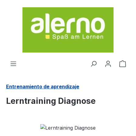
Saltar al contenido principal
El c
Entrenamiento de aprendizaje
Lerntraining Diagnose
Omitir galería de imágenes