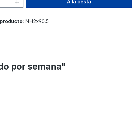
d del producto: introduce la cantidad d
A la cesta
producto:
NH2x90.5
ido por semana"