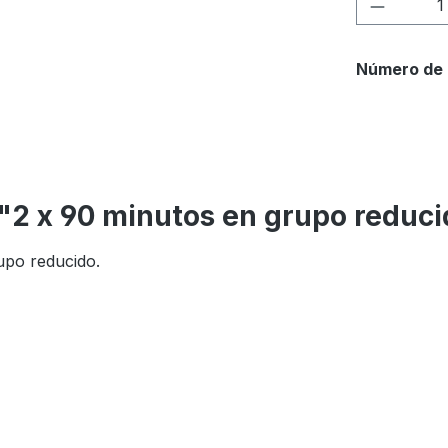
Cantida
Número de 
 "2 x 90 minutos en grupo reduc
upo reducido.