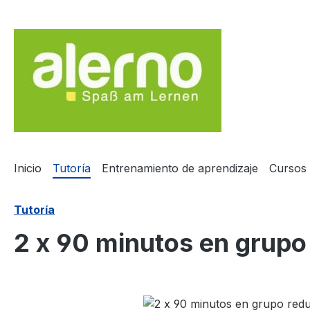
tar al contenido principal
Saltar a la búsqueda
Saltar a la navegación principal
Inicio
Tutoría
Entrenamiento de aprendizaje
Cursos
Tutoría
2 x 90 minutos en grupo
Omitir galería de imágenes