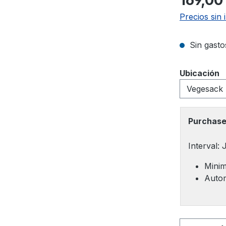
169,00
Precios sin 
Sin gasto
Seleccione
Ubicación
Purchase
Interval:
Minim
Autom