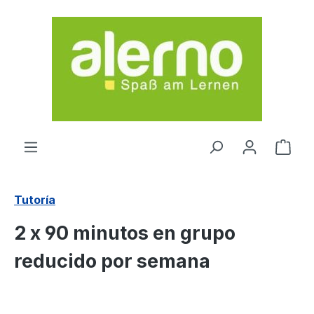
Saltar al contenido principal
El c
Tutoría
2 x 90 minutos en grupo
reducido por semana