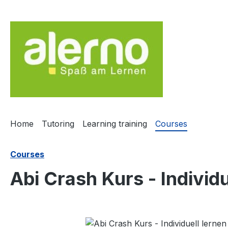
ip to main content
Skip to search
Skip to main navigation
Home
Tutoring
Learning training
Courses
Courses
Abi Crash Kurs - Individ
Skip image gallery