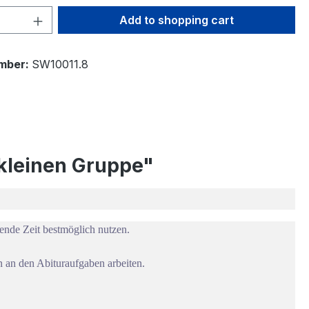
Quantity: Enter the desired amount or 
Add to shopping cart
mber:
SW10011.8
r kleinen Gruppe"
ende Zeit bestmöglich nutzen.
 an den Abituraufgaben arbeiten.