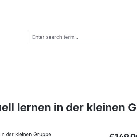
uell lernen in der kleinen 
Regular pric