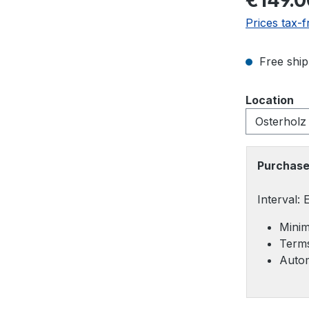
€149.0
Prices tax-f
Free ship
Select
Location
Purchase
Interval:
Minim
Terms
Autom