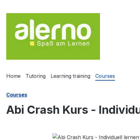
ip to main content
Skip to search
Skip to main navigation
Home
Tutoring
Learning training
Courses
Courses
Abi Crash Kurs - Individ
Skip image gallery