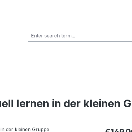
uell lernen in der kleinen 
Regular pric