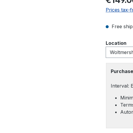
€149.0
Prices tax-f
Free ship
Select
Location
Purchase
Interval:
Minim
Terms
Autom