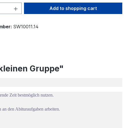
Quantity: Enter the desired amount or 
Add to shopping cart
mber:
SW10011.14
r kleinen Gruppe"
ende Zeit bestmöglich nutzen.
 an den Abituraufgaben arbeiten.